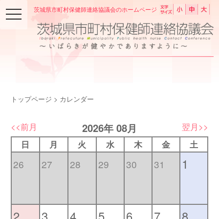
茨城県市町村保健師連絡協議会のホームページ
toggle
A
A
A
navigation
トップページ
> カレンダー
<<前月
翌月>>
2026年 08月
日
月
火
水
木
金
土
1
26
27
28
29
30
31
2
3
4
5
6
7
8