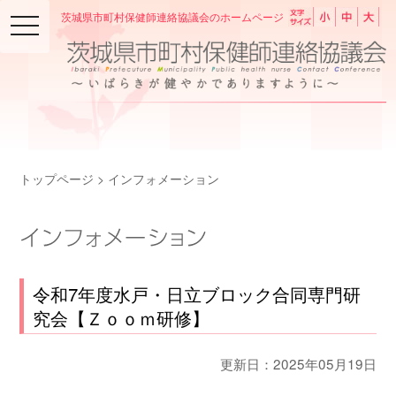
茨城県市町村保健師連絡協議会のホームページ
toggle
A
A
A
navigation
トップページ
> インフォメーション
令和7年度水戸・日立ブロック合同専門研
究会【Ｚｏｏｍ研修】
更新日：2025年05月19日